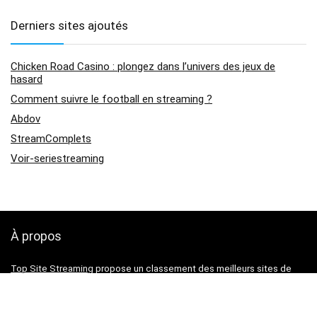
Derniers sites ajoutés
Chicken Road Casino : plongez dans l’univers des jeux de
hasard
Comment suivre le football en streaming ?
Abdov
StreamComplets
Voir-seriestreaming
À propos
Top Site Streaming
propose un classement des meilleurs sites de
streaming pour voir vos films, vos séries ou vos animés gratuitement.
Retrouvez également l’actualité sur le streaming en France.