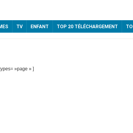
MES
TV
ENFANT
TOP 20 TÉLÉCHARGEMENT
TO
types= »page » ]