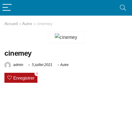
Accueil
»
Autre
»
cinemey
cinemey
admin
5 juillet 2021
Autre
0
Enregistrer