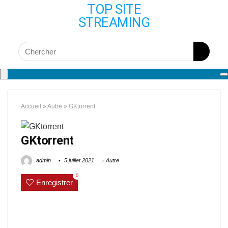
TOP SITE
STREAMING
Accueil
»
Autre
»
GKtorrent
GKtorrent
admin
5 juillet 2021
Autre
0
Enregistrer