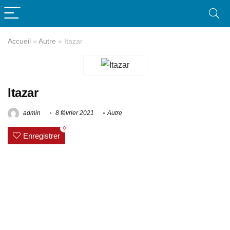
Accueil
»
Autre
»
Itazar
Itazar
admin
8 février 2021
Autre
0
Enregistrer