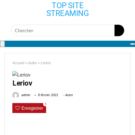
TOP SITE
STREAMING
Accueil
»
Autre
»
Leriov
Leriov
admin
8 février 2021
Autre
0
Enregistrer