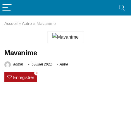
Accueil
»
Autre
»
Mavanime
Mavanime
admin
5 juillet 2021
Autre
0
Enregistrer