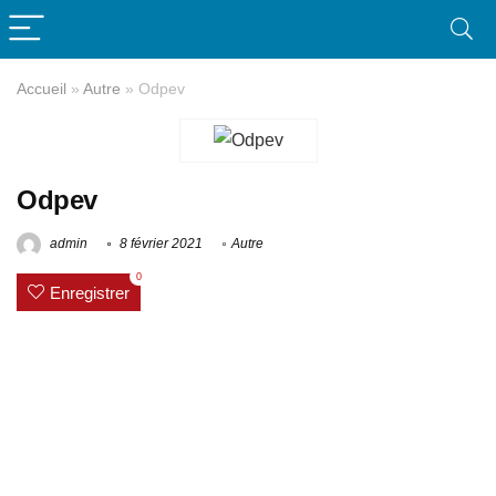
Accueil
»
Autre
»
Odpev
Odpev
admin
8 février 2021
Autre
0
Enregistrer