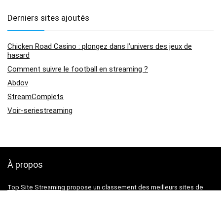
Derniers sites ajoutés
Chicken Road Casino : plongez dans l’univers des jeux de
hasard
Comment suivre le football en streaming ?
Abdov
StreamComplets
Voir-seriestreaming
À propos
Top Site Streaming
propose un classement des meilleurs sites de
streaming pour voir vos films, vos séries ou vos animés gratuitement.
Retrouvez également l’actualité sur le streaming en France.