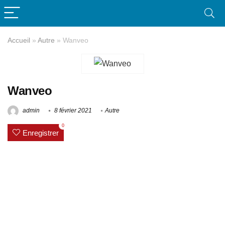
Accueil
»
Autre
»
Wanveo
Wanveo
admin
8 février 2021
Autre
0
Enregistrer