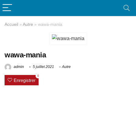
Accueil
»
Autre
»
wawa-mania
wawa-mania
admin
5 juillet 2021
Autre
0
Enregistrer