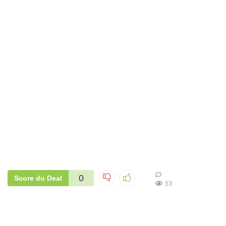
0
Score du Deal
53