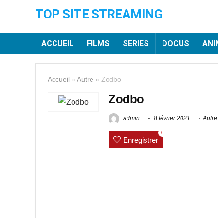
TOP SITE STREAMING
ACCUEIL
FILMS
SERIES
DOCUS
ANI
Accueil
»
Autre
»
Zodbo
Zodbo
admin
8 février 2021
Autre
0
Enregistrer