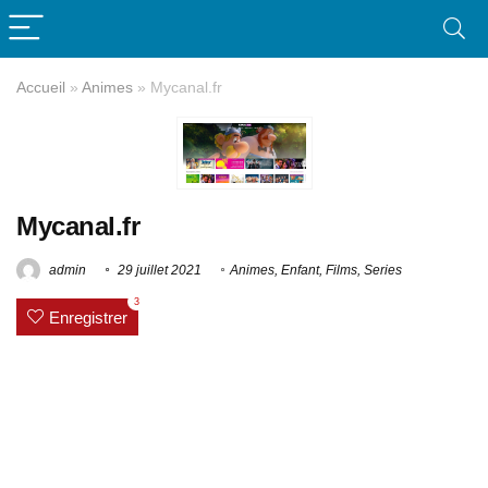
Accueil
»
Animes
»
Mycanal.fr
Mycanal.fr
admin
29 juillet 2021
Animes
,
Enfant
,
Films
,
Series
3
Enregistrer