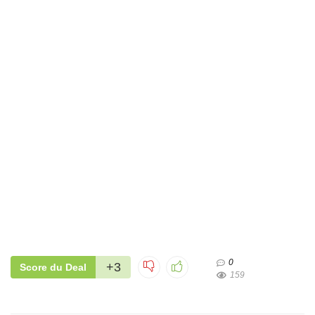
0
+3
Score du Deal
159