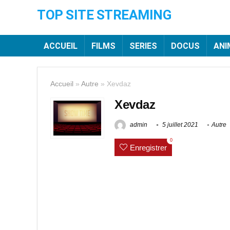
TOP SITE STREAMING
ACCUEIL
FILMS
SERIES
DOCUS
ANI
Accueil
»
Autre
»
Xevdaz
Xevdaz
admin
5 juillet 2021
Autre
0
Enregistrer